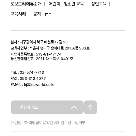
로보토리에듀소개
어린이 · 청소년 교육
성인교육
교육사례
공지 · 뉴스
본사 : 대구광역시 북구 매천로 17길 53
교육사업부 : 서울시 송파구 송파대로 201, A동 503호
사업자등록번호 : 513-81-47174
통신판매업신고 : 2011-대구북구-0491호
TEL : 02-574-7713
FAX : 053-312-1077
EMAIL : hj@lnsworld.co.kr
관련사이트
개인정보처리방침
이용약관
이메일무단수집거부