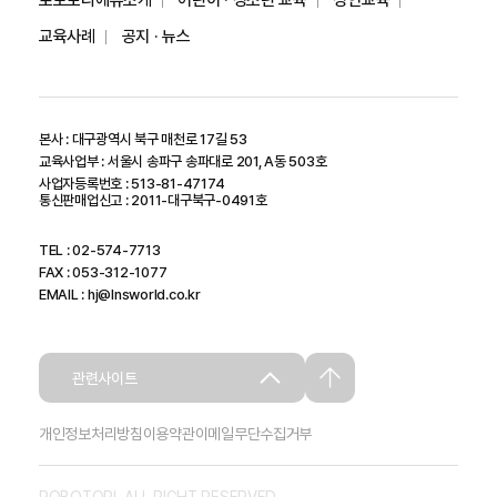
로보토리에듀소개
어린이 · 청소년 교육
성인교육
교육사례
공지 · 뉴스
본사 : 대구광역시 북구 매천로 17길 53
교육사업부 : 서울시 송파구 송파대로 201, A동 503호
사업자등록번호 : 513-81-47174
통신판매업신고 : 2011-대구북구-0491호
TEL : 02-574-7713
FAX : 053-312-1077
EMAIL : hj@lnsworld.co.kr
관련사이트
개인정보처리방침
이용약관
이메일무단수집거부